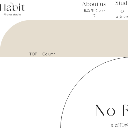
Stud
About us
o
私たちについ
て
スタジ
TOP
Column
No 
まだ記