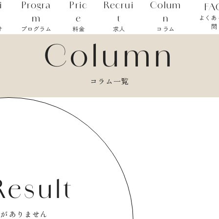
i
Progra
Pric
Recrui
Colum
FA
m
e
t
n
よくあ
問
オ
プログラム
料金
求人
コラム
Column
コラム一覧
Result
事がありません